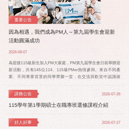
重要公告
因為相遇，我們成為PM人～第九屆學生會迎新
活動圓滿成功
2026-08-07
為迎接115級新生加入PM大家庭，PM第九屆學生會日前舉辦迎
新活動，共有145位114、115級PMer熱情參與。來自不同產
業、不同專業背景的同學齊聚一堂，在交流與歡笑中認識彼
此，也正式展開一段全新的PM學習旅程。 活動當天，特別感
謝郭佳瑋院長、PMBA孔令傑主任及PMBM何佳安主任蒞臨現
課務公告
2026-07-28
場，給予115 級新生勉勵與祝福；PMLBA謝煜偉主任雖人在國
外進修，也特別捎來祝福，為即將...
115學年第1學期碩士在職專班選修課程介紹
好人好事
2026-07-27