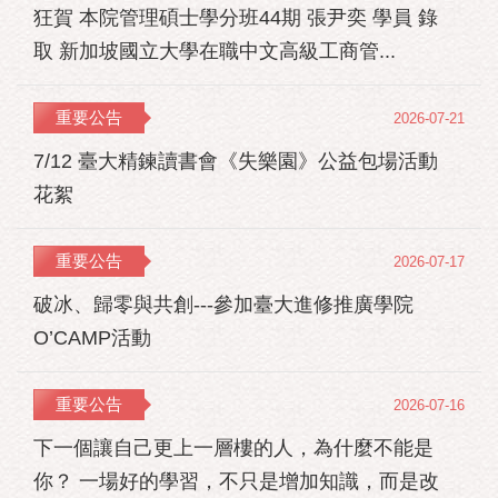
狂賀 本院管理碩士學分班44期 張尹奕 學員 錄
取 新加坡國立大學在職中文高級工商管...
重要公告
2026-07-21
7/12 臺大精鍊讀書會《失樂園》公益包場活動
花絮
重要公告
2026-07-17
破冰、歸零與共創---參加臺大進修推廣學院
O’CAMP活動
重要公告
2026-07-16
下一個讓自己更上一層樓的人，為什麼不能是
你？ 一場好的學習，不只是增加知識，而是改