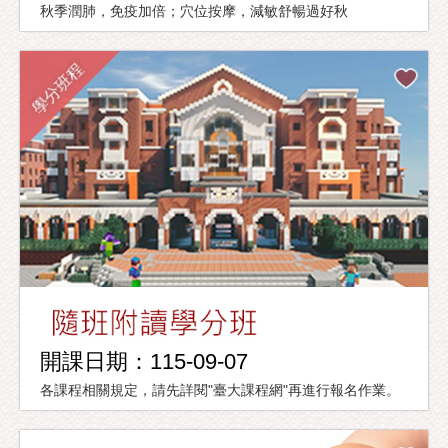
秋季潤肺，免疫加倍；穴位按摩，減敏舒暢過好秋
學分班程
開課日期：115-09-07
各課程相關規定，請先詳閱"臺大課程網"再進行報名作業。