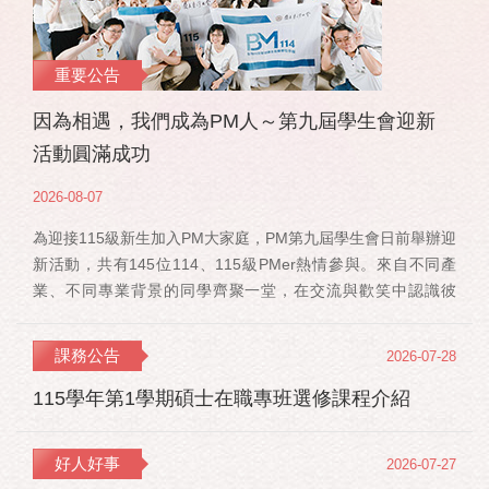
重要公告
因為相遇，我們成為PM人～第九屆學生會迎新
活動圓滿成功
2026-08-07
為迎接115級新生加入PM大家庭，PM第九屆學生會日前舉辦迎
新活動，共有145位114、115級PMer熱情參與。來自不同產
業、不同專業背景的同學齊聚一堂，在交流與歡笑中認識彼
此，也正式展開一段全新的PM學習旅程。 活動當天，特別感
謝郭佳瑋院長、PMBA孔令傑主任及PMBM何佳安主任蒞臨現
課務公告
2026-07-28
場，給予115 級新生勉勵與祝福；PMLBA謝煜偉主任雖人在國
外進修，也特別捎來祝福，為即將...
115學年第1學期碩士在職專班選修課程介紹
好人好事
2026-07-27