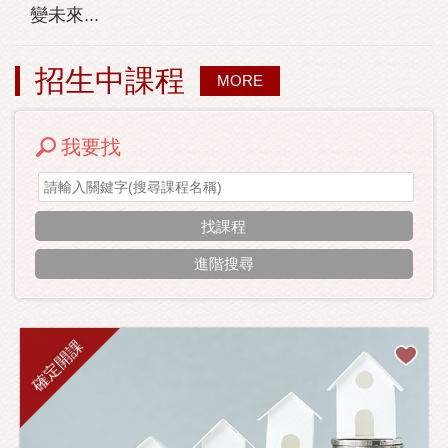
變未來...
招生中課程
MORE
我要找
進階搜尋
確定開課