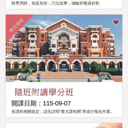
秋季潤肺，免疫加倍；穴位按摩，減敏舒暢過好秋
學分班程
開課日期：115-09-07
各課程相關規定，請先詳閱"臺大課程網"再進行報名作業。