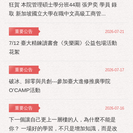
狂賀 本院管理碩士學分班44期 張尹奕 學員 錄
取 新加坡國立大學在職中文高級工商管...
重要公告
2026-07-21
7/12 臺大精鍊讀書會《失樂園》公益包場活動
花絮
重要公告
2026-07-17
破冰、歸零與共創---參加臺大進修推廣學院
O’CAMP活動
重要公告
2026-07-16
下一個讓自己更上一層樓的人，為什麼不能是
你？ 一場好的學習，不只是增加知識，而是改