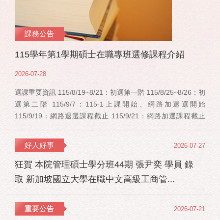
課務公告
115學年第1學期碩士在職專班選修課程介紹
2026-07-28
選課重要資訊 115/8/19~8/21：初選第一階 115/8/25~8/26：初
選第二階 115/9/7：115-1上課開始、網路加退選開始
115/9/19：網路退選課程截止 115/9/21：網路加選課程截止
115/12/11：停修申請截止 事業經營碩士在職學位學程(PMBA)
【賽明成老師】 相關連結：週一：大局勢：美...
好人好事
2026-07-27
狂賀 本院管理碩士學分班44期 張尹奕 學員 錄
取 新加坡國立大學在職中文高級工商管...
重要公告
2026-07-21