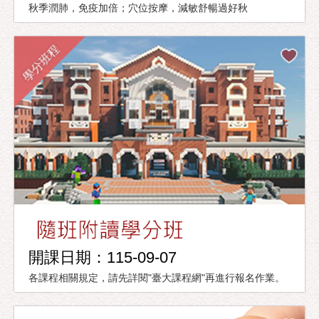
秋季潤肺，免疫加倍；穴位按摩，減敏舒暢過好秋
學分班程
開課日期：115-09-07
各課程相關規定，請先詳閱"臺大課程網"再進行報名作業。