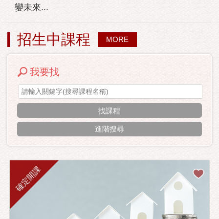
變未來...
招生中課程
MORE
我要找
進階搜尋
確定開課