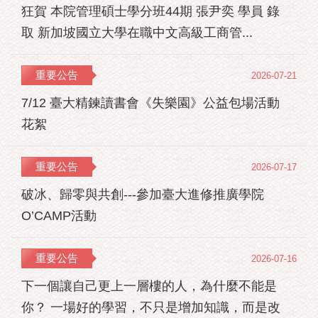
狂賀 本院管理碩士學分班44期 張尹奕 學員 錄
取 新加坡國立大學在職中文高級工商管...
重要公告
2026-07-21
7/12 臺大精鍊讀書會《失樂園》公益包場活動
花絮
重要公告
2026-07-17
破冰、歸零與共創---參加臺大進修推廣學院
O’CAMP活動
重要公告
2026-07-16
下一個讓自己更上一層樓的人，為什麼不能是
你？ 一場好的學習，不只是增加知識，而是改