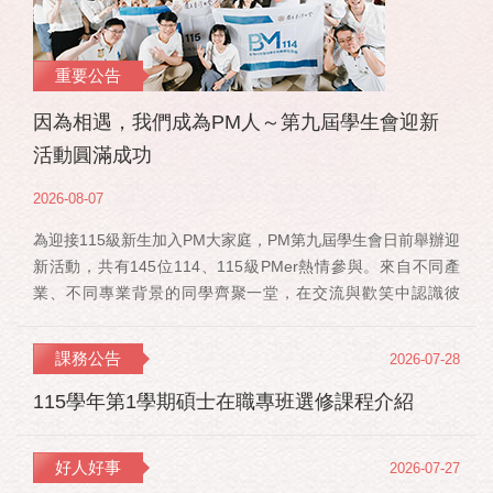
重要公告
因為相遇，我們成為PM人～第九屆學生會迎新
活動圓滿成功
2026-08-07
為迎接115級新生加入PM大家庭，PM第九屆學生會日前舉辦迎
新活動，共有145位114、115級PMer熱情參與。來自不同產
業、不同專業背景的同學齊聚一堂，在交流與歡笑中認識彼
此，也正式展開一段全新的PM學習旅程。 活動當天，特別感
謝郭佳瑋院長、PMBA孔令傑主任及PMBM何佳安主任蒞臨現
課務公告
2026-07-28
場，給予115 級新生勉勵與祝福；PMLBA謝煜偉主任雖人在國
外進修，也特別捎來祝福，為即將...
115學年第1學期碩士在職專班選修課程介紹
好人好事
2026-07-27