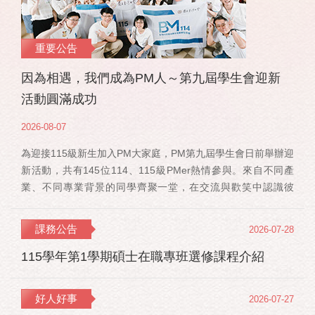
重要公告
因為相遇，我們成為PM人～第九屆學生會迎新
活動圓滿成功
2026-08-07
為迎接115級新生加入PM大家庭，PM第九屆學生會日前舉辦迎
新活動，共有145位114、115級PMer熱情參與。來自不同產
業、不同專業背景的同學齊聚一堂，在交流與歡笑中認識彼
此，也正式展開一段全新的PM學習旅程。 活動當天，特別感
謝郭佳瑋院長、PMBA孔令傑主任及PMBM何佳安主任蒞臨現
課務公告
2026-07-28
場，給予115 級新生勉勵與祝福；PMLBA謝煜偉主任雖人在國
外進修，也特別捎來祝福，為即將...
115學年第1學期碩士在職專班選修課程介紹
好人好事
2026-07-27