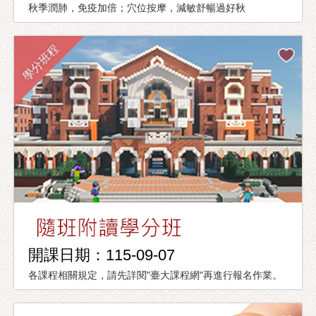
秋季潤肺，免疫加倍；穴位按摩，減敏舒暢過好秋
學分班程
開課日期：115-09-07
各課程相關規定，請先詳閱"臺大課程網"再進行報名作業。