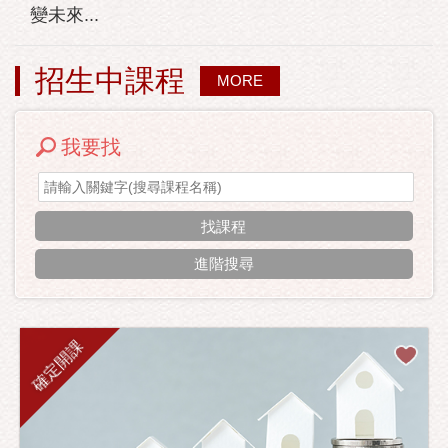
變未來...
招生中課程
MORE
我要找
進階搜尋
確定開課