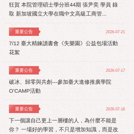
狂賀 本院管理碩士學分班44期 張尹奕 學員 錄
取 新加坡國立大學在職中文高級工商管...
重要公告
2026-07-21
7/12 臺大精鍊讀書會《失樂園》公益包場活動
花絮
重要公告
2026-07-17
破冰、歸零與共創---參加臺大進修推廣學院
O’CAMP活動
重要公告
2026-07-16
下一個讓自己更上一層樓的人，為什麼不能是
你？ 一場好的學習，不只是增加知識，而是改