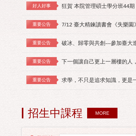
好人好事
狂賀 本院管理碩士學分班44期
重要公告
7/12 臺大精鍊讀書會《失樂
重要公告
破冰、歸零與共創---參加臺大
重要公告
下一個讓自己更上一層樓的人，
重要公告
求學，不只是追求知識，更是
招生中課程
MORE