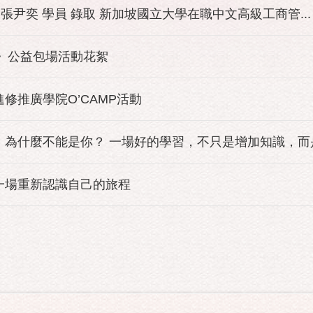
 張尹奕 學員 錄取 新加坡國立大學在職中文高級工商管...
園》公益包場活動花絮
進修推廣學院O’CAMP活動
為什麼不能是你？ 一場好的學習，不只是增加知識，而是改
一場重新認識自己的旅程