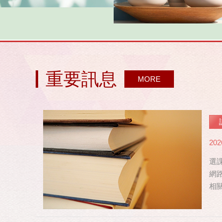
重要訊息
MORE
202
選課
網路
相關