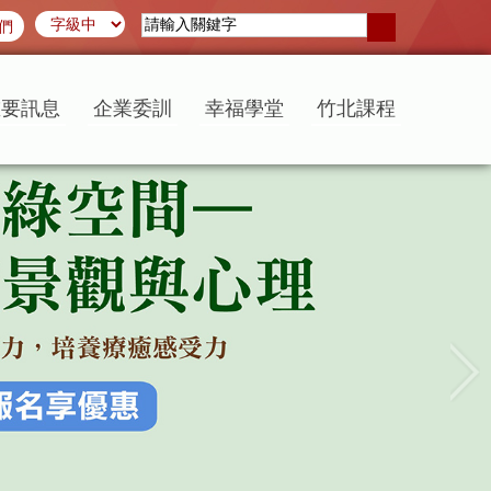
們
重要訊息
企業委訓
幸福學堂
竹北課程