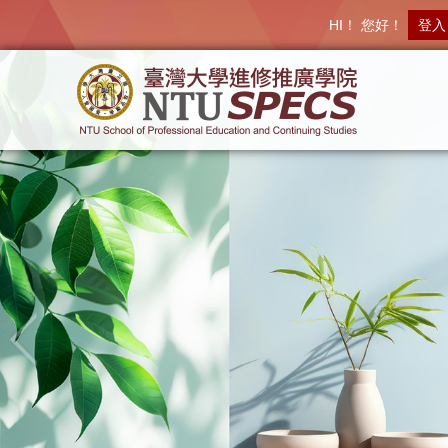
HI！ 您好！
登入