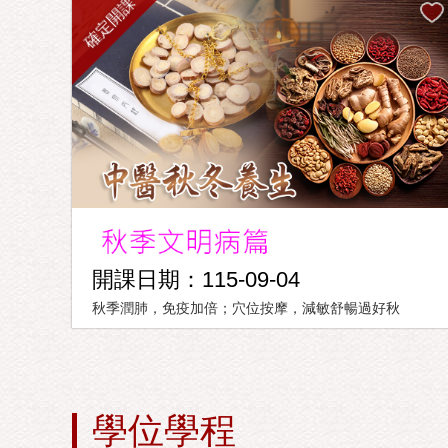
確定開課
開課日期：115-09-04
秋季潤肺，免疫加倍；穴位按摩，減敏舒暢過好秋
學位學程