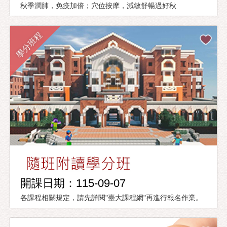
秋季潤肺，免疫加倍；穴位按摩，減敏舒暢過好秋
學分班程
開課日期：115-09-07
各課程相關規定，請先詳閱"臺大課程網"再進行報名作業。