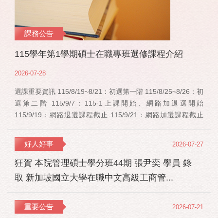
課務公告
115學年第1學期碩士在職專班選修課程介紹
2026-07-28
選課重要資訊 115/8/19~8/21：初選第一階 115/8/25~8/26：初
選第二階 115/9/7：115-1上課開始、網路加退選開始
115/9/19：網路退選課程截止 115/9/21：網路加選課程截止
115/12/11：停修申請截止 事業經營碩士在職學位學程(PMBA)
【賽明成老師】 相關連結：週一：大局勢：美...
好人好事
2026-07-27
狂賀 本院管理碩士學分班44期 張尹奕 學員 錄
取 新加坡國立大學在職中文高級工商管...
重要公告
2026-07-21