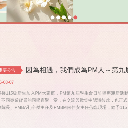
•
•
•
•
•
因為相遇，我們成為PM人～第九
重要公告
6-08-07
迎接115級新生加入PM大家庭，PM第九屆學生會日前舉辦迎新活動，共
、不同專業背景的同學齊聚一堂，在交流與歡笑中認識彼此，也正式
瑋院長、PMBA孔令傑主任及PMBM何佳安主任蒞臨現場，給予115
也特別捎來祝福，為即將...