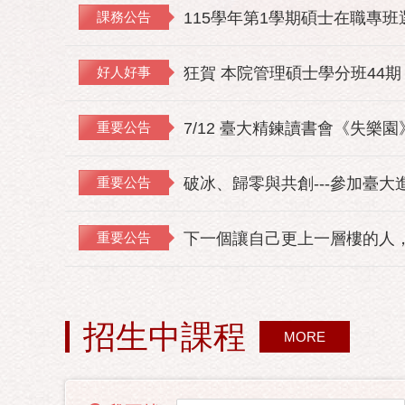
課務公告
115學年第1學期碩士在職專
好人好事
狂賀 本院管理碩士學分班44期
重要公告
7/12 臺大精鍊讀書會《失樂
重要公告
破冰、歸零與共創---參加臺大
重要公告
下一個讓自己更上一層樓的人，
招生中課程
MORE