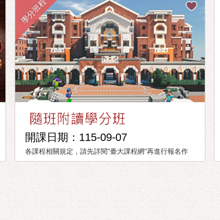
學分班程
開課日期：115-09-07
各課程相關規定，請先詳閱"臺大課程網"再進行報名作
業。