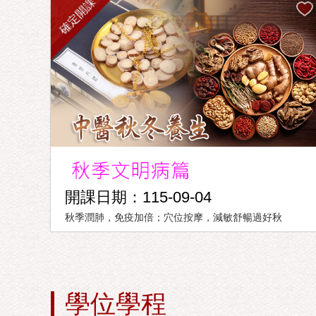
確定開課
開課日期：115-09-04
秋季潤肺，免疫加倍；穴位按摩，減敏舒暢過好秋
學位學程