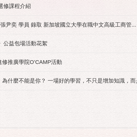
班選修課程介紹
 張尹奕 學員 錄取 新加坡國立大學在職中文高級工商管...
園》公益包場活動花絮
進修推廣學院O’CAMP活動
為什麼不能是你？ 一場好的學習，不只是增加知識，而是改