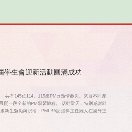
屆學生會迎新活動圓滿成功
有145位114、115級PMer熱情參與。來自不同產
展開一段全新的PM學習旅程。 活動當天，特別感謝郭
 級新生勉勵與祝福；PMLBA謝煜偉主任雖人在國外進