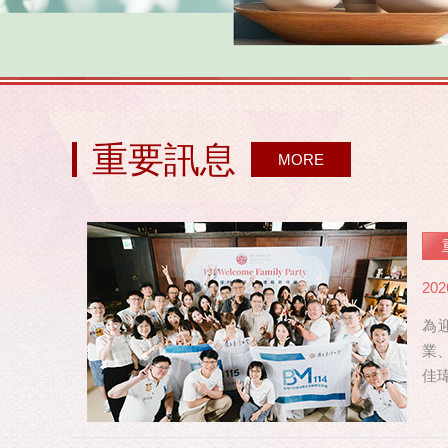
重要訊息
MORE
202
為
業
佳
修，