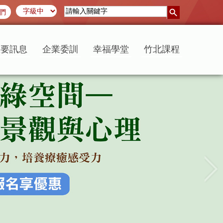
們
重要訊息
企業委訓
幸福學堂
竹北課程