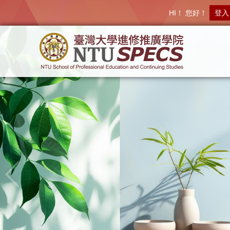
HI！ 您好！
登入