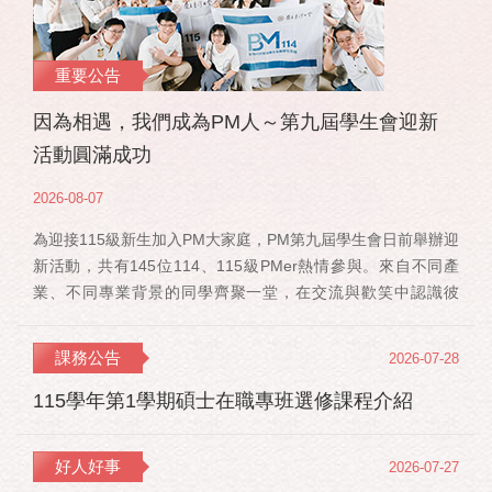
重要公告
因為相遇，我們成為PM人～第九屆學生會迎新
活動圓滿成功
2026-08-07
為迎接115級新生加入PM大家庭，PM第九屆學生會日前舉辦迎
新活動，共有145位114、115級PMer熱情參與。來自不同產
業、不同專業背景的同學齊聚一堂，在交流與歡笑中認識彼
此，也正式展開一段全新的PM學習旅程。 活動當天，特別感
謝郭佳瑋院長、PMBA孔令傑主任及PMBM何佳安主任蒞臨現
課務公告
2026-07-28
場，給予115 級新生勉勵與祝福；PMLBA謝煜偉主任雖人在國
外進修，也特別捎來祝福，為即將...
115學年第1學期碩士在職專班選修課程介紹
好人好事
2026-07-27