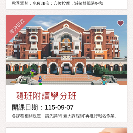
秋季潤肺，免疫加倍；穴位按摩，減敏舒暢過好秋
學分班程
開課日期：115-09-07
各課程相關規定，請先詳閱"臺大課程網"再進行報名作業。