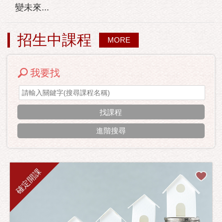
變未來...
招生中課程
MORE
我要找
進階搜尋
確定開課