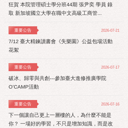
狂賀 本院管理碩士學分班44期 張尹奕 學員 錄
取 新加坡國立大學在職中文高級工商管...
重要公告
2026-07-21
7/12 臺大精鍊讀書會《失樂園》公益包場活動
花絮
重要公告
2026-07-17
破冰、歸零與共創---參加臺大進修推廣學院
O’CAMP活動
重要公告
2026-07-16
下一個讓自己更上一層樓的人，為什麼不能是
你？ 一場好的學習，不只是增加知識，而是改