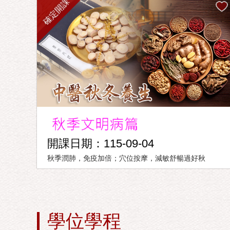
確定開課
開課日期：115-09-04
秋季潤肺，免疫加倍；穴位按摩，減敏舒暢過好秋
學位學程