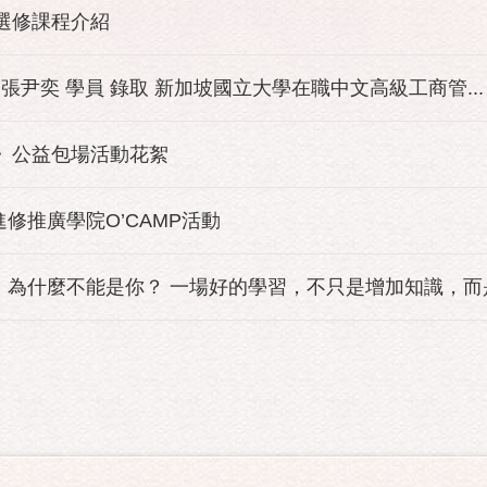
班選修課程介紹
 張尹奕 學員 錄取 新加坡國立大學在職中文高級工商管...
園》公益包場活動花絮
進修推廣學院O’CAMP活動
為什麼不能是你？ 一場好的學習，不只是增加知識，而是改