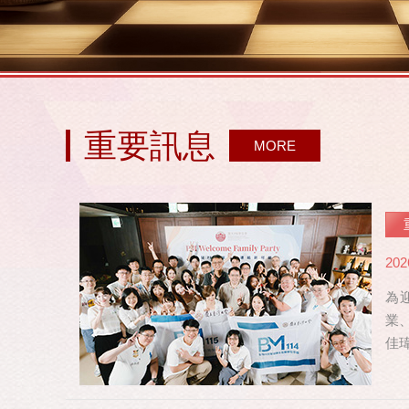
重要訊息
MORE
202
為
業
佳
修，