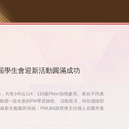
屆學生會迎新活動圓滿成功
有145位114、115級PMer熱情參與。來自不同產
展開一段全新的PM學習旅程。 活動當天，特別感謝郭
 級新生勉勵與祝福；PMLBA謝煜偉主任雖人在國外進