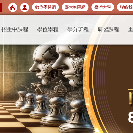
數位學習網
臺大智匯網
臺灣大學
聯絡我
招生中課程
學位學程
學分班程
研習課程