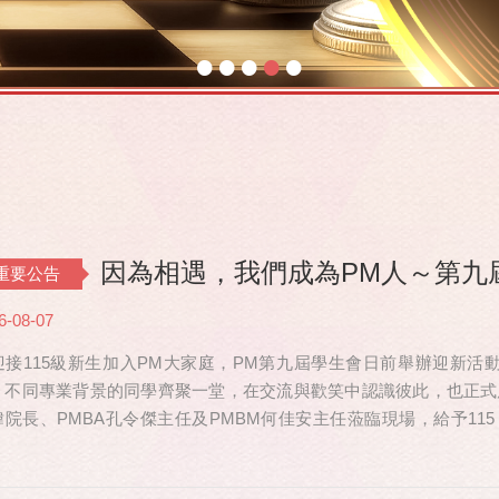
•
•
•
•
•
因為相遇，我們成為PM人～第九
重要公告
6-08-07
迎接115級新生加入PM大家庭，PM第九屆學生會日前舉辦迎新活動，共
、不同專業背景的同學齊聚一堂，在交流與歡笑中認識彼此，也正式
瑋院長、PMBA孔令傑主任及PMBM何佳安主任蒞臨現場，給予115
也特別捎來祝福，為即將...