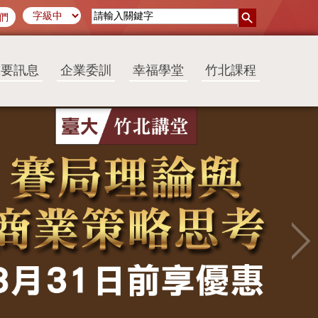
們
重要訊息
企業委訓
幸福學堂
竹北課程