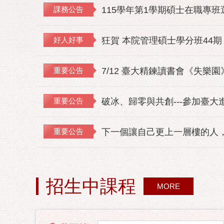
課務公告
115學年第1學期碩士在職專
好人好事
狂賀 本院管理碩士學分班44期
重要公告
7/12 臺大精鍊讀書會《失樂
重要公告
破冰、歸零與共創---參加臺大
重要公告
下一個讓自己更上一層樓的人，
招生中課程
MORE