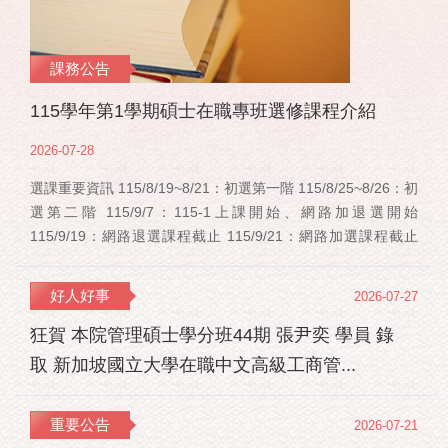
課務公告
115學年第1學期碩士在職專班選修課程介紹
2026-07-28
選課重要資訊 115/8/19~8/21：初選第一階 115/8/25~8/26：初
選第二階 115/9/7：115-1上課開始、網路加退選開始
115/9/19：網路退選課程截止 115/9/21：網路加選課程截止
115/12/11：停修申請截止 事業經營碩士在職學位學程(PMBA)
【賽明成老師】 相關連結：週一：大局勢：美...
好人好事
2026-07-27
狂賀 本院管理碩士學分班44期 張尹奕 學員 錄
取 新加坡國立大學在職中文高級工商管...
重要公告
2026-07-21