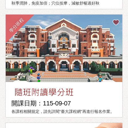
秋季潤肺，免疫加倍；穴位按摩，減敏舒暢過好秋
學分班程
開課日期：115-09-07
各課程相關規定，請先詳閱"臺大課程網"再進行報名作業。