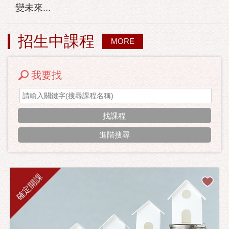
變未來...
招生中課程
MORE
我要找
進階搜尋
確定開課