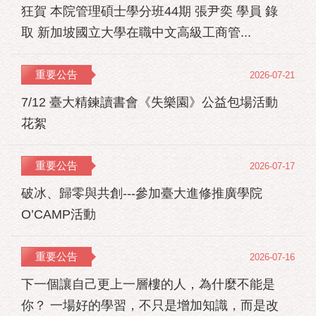
狂賀 本院管理碩士學分班44期 張尹奕 學員 錄
取 新加坡國立大學在職中文高級工商管...
重要公告
2026-07-21
7/12 臺大精鍊讀書會《失樂園》公益包場活動
花絮
重要公告
2026-07-17
破冰、歸零與共創---參加臺大進修推廣學院
O’CAMP活動
重要公告
2026-07-16
下一個讓自己更上一層樓的人，為什麼不能是
你？ 一場好的學習，不只是增加知識，而是改