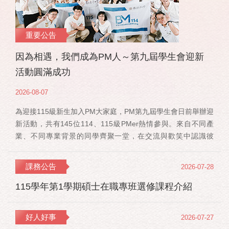
重要公告
因為相遇，我們成為PM人～第九屆學生會迎新
活動圓滿成功
2026-08-07
為迎接115級新生加入PM大家庭，PM第九屆學生會日前舉辦迎
新活動，共有145位114、115級PMer熱情參與。來自不同產
業、不同專業背景的同學齊聚一堂，在交流與歡笑中認識彼
此，也正式展開一段全新的PM學習旅程。 活動當天，特別感
謝郭佳瑋院長、PMBA孔令傑主任及PMBM何佳安主任蒞臨現
課務公告
2026-07-28
場，給予115 級新生勉勵與祝福；PMLBA謝煜偉主任雖人在國
外進修，也特別捎來祝福，為即將...
115學年第1學期碩士在職專班選修課程介紹
好人好事
2026-07-27