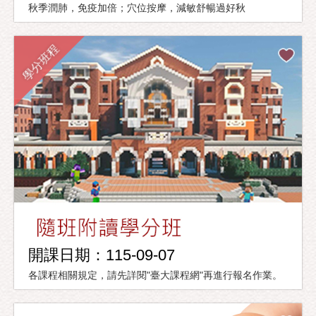
秋季潤肺，免疫加倍；穴位按摩，減敏舒暢過好秋
學分班程
開課日期：115-09-07
各課程相關規定，請先詳閱"臺大課程網"再進行報名作業。