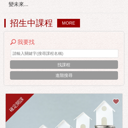
變未來...
招生中課程
MORE
我要找
進階搜尋
確定開課