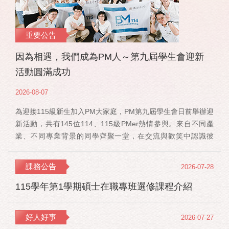
重要公告
因為相遇，我們成為PM人～第九屆學生會迎新
活動圓滿成功
2026-08-07
為迎接115級新生加入PM大家庭，PM第九屆學生會日前舉辦迎
新活動，共有145位114、115級PMer熱情參與。來自不同產
業、不同專業背景的同學齊聚一堂，在交流與歡笑中認識彼
此，也正式展開一段全新的PM學習旅程。 活動當天，特別感
謝郭佳瑋院長、PMBA孔令傑主任及PMBM何佳安主任蒞臨現
課務公告
2026-07-28
場，給予115 級新生勉勵與祝福；PMLBA謝煜偉主任雖人在國
外進修，也特別捎來祝福，為即將...
115學年第1學期碩士在職專班選修課程介紹
好人好事
2026-07-27