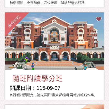
秋季潤肺，免疫加倍；穴位按摩，減敏舒暢過好秋
學分班程
開課日期：115-09-07
各課程相關規定，請先詳閱"臺大課程網"再進行報名作業。