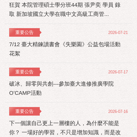
狂賀 本院管理碩士學分班44期 張尹奕 學員 錄
取 新加坡國立大學在職中文高級工商管...
重要公告
2026-07-21
7/12 臺大精鍊讀書會《失樂園》公益包場活動
花絮
重要公告
2026-07-17
破冰、歸零與共創---參加臺大進修推廣學院
O’CAMP活動
重要公告
2026-07-16
下一個讓自己更上一層樓的人，為什麼不能是
你？ 一場好的學習，不只是增加知識，而是改