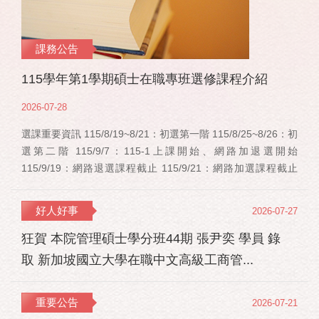
課務公告
115學年第1學期碩士在職專班選修課程介紹
2026-07-28
選課重要資訊 115/8/19~8/21：初選第一階 115/8/25~8/26：初
選第二階 115/9/7：115-1上課開始、網路加退選開始
115/9/19：網路退選課程截止 115/9/21：網路加選課程截止
115/12/11：停修申請截止 事業經營碩士在職學位學程(PMBA)
【賽明成老師】 相關連結：週一：大局勢：美...
好人好事
2026-07-27
狂賀 本院管理碩士學分班44期 張尹奕 學員 錄
取 新加坡國立大學在職中文高級工商管...
重要公告
2026-07-21