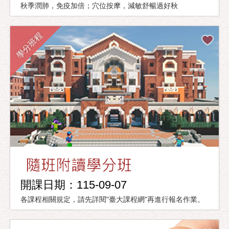
秋季潤肺，免疫加倍；穴位按摩，減敏舒暢過好秋
學分班程
開課日期：115-09-07
各課程相關規定，請先詳閱"臺大課程網"再進行報名作業。