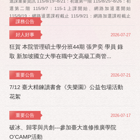
選課重要資訊 115/8/19~8/21：初選第一階 115/8/25~8/26：初
選第二階 115/9/7：115-1上課開始、網路加退選開始
115/9/19：網路退選課程截止 115/9/21：網路加選課程截止
課務公告
115/12/11：停修申請截止 事業經營碩士在職學位學程(PMBA)
【賽明成老師】 相關連結：週一：大局勢：美...
好人好事
2026-07-27
狂賀 本院管理碩士學分班44期 張尹奕 學員 錄
取 新加坡國立大學在職中文高級工商管...
重要公告
2026-07-21
7/12 臺大精鍊讀書會《失樂園》公益包場活動
花絮
重要公告
2026-07-17
破冰、歸零與共創---參加臺大進修推廣學院
O’CAMP活動