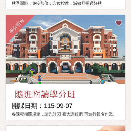
秋季潤肺，免疫加倍；穴位按摩，減敏舒暢過好秋
學分班程
開課日期：115-09-07
各課程相關規定，請先詳閱"臺大課程網"再進行報名作業。