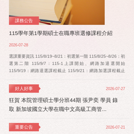
課務公告
115學年第1學期碩士在職專班選修課程介紹
2026-07-28
選課重要資訊 115/8/19~8/21：初選第一階 115/8/25~8/26：初
選第二階 115/9/7：115-1上課開始、網路加退選開始
115/9/19：網路退選課程截止 115/9/21：網路加選課程截止
115/12/11：停修申請截止 事業經營碩士在職學位學程(PMBA)
【賽明成老師】 相關連結：週一：大局勢：美...
好人好事
2026-07-27
狂賀 本院管理碩士學分班44期 張尹奕 學員 錄
取 新加坡國立大學在職中文高級工商管...
重要公告
2026-07-21