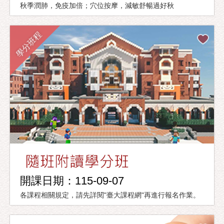
秋季潤肺，免疫加倍；穴位按摩，減敏舒暢過好秋
學分班程
開課日期：115-09-07
各課程相關規定，請先詳閱"臺大課程網"再進行報名作業。