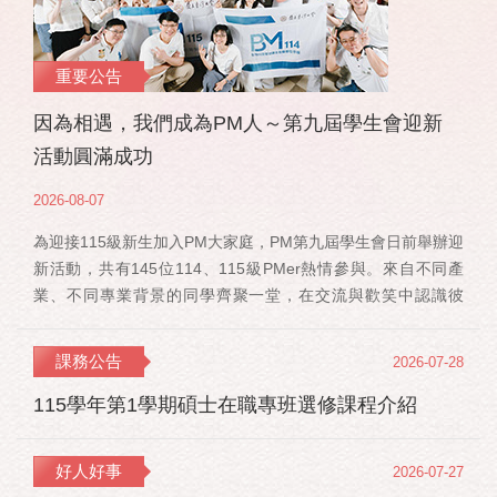
重要公告
因為相遇，我們成為PM人～第九屆學生會迎新
活動圓滿成功
2026-08-07
為迎接115級新生加入PM大家庭，PM第九屆學生會日前舉辦迎
新活動，共有145位114、115級PMer熱情參與。來自不同產
業、不同專業背景的同學齊聚一堂，在交流與歡笑中認識彼
此，也正式展開一段全新的PM學習旅程。 活動當天，特別感
謝郭佳瑋院長、PMBA孔令傑主任及PMBM何佳安主任蒞臨現
課務公告
2026-07-28
場，給予115 級新生勉勵與祝福；PMLBA謝煜偉主任雖人在國
外進修，也特別捎來祝福，為即將...
115學年第1學期碩士在職專班選修課程介紹
好人好事
2026-07-27