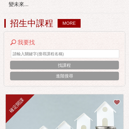
變未來...
招生中課程
MORE
我要找
進階搜尋
確定開課