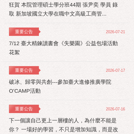
狂賀 本院管理碩士學分班44期 張尹奕 學員 錄
取 新加坡國立大學在職中文高級工商管...
重要公告
2026-07-21
7/12 臺大精鍊讀書會《失樂園》公益包場活動
花絮
重要公告
2026-07-17
破冰、歸零與共創---參加臺大進修推廣學院
O’CAMP活動
重要公告
2026-07-16
下一個讓自己更上一層樓的人，為什麼不能是
你？ 一場好的學習，不只是增加知識，而是改