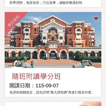
秋季潤肺，免疫加倍；穴位按摩，減敏舒暢過好秋
學分班程
開課日期：115-09-07
各課程相關規定，請先詳閱"臺大課程網"再進行報名作業。