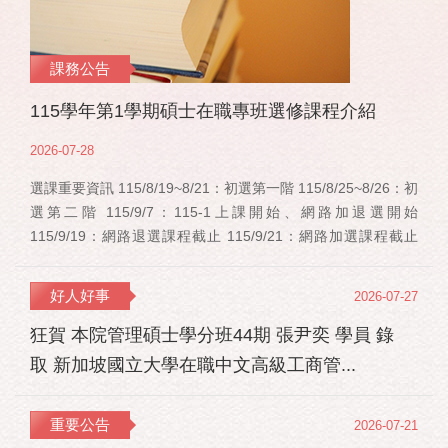
課務公告
115學年第1學期碩士在職專班選修課程介紹
2026-07-28
選課重要資訊 115/8/19~8/21：初選第一階 115/8/25~8/26：初
選第二階 115/9/7：115-1上課開始、網路加退選開始
115/9/19：網路退選課程截止 115/9/21：網路加選課程截止
115/12/11：停修申請截止 事業經營碩士在職學位學程(PMBA)
【賽明成老師】 相關連結：週一：大局勢：美...
好人好事
2026-07-27
狂賀 本院管理碩士學分班44期 張尹奕 學員 錄
取 新加坡國立大學在職中文高級工商管...
重要公告
2026-07-21