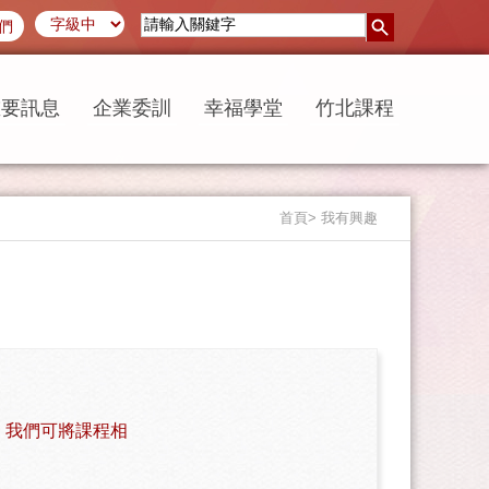
們
重要訊息
企業委訓
幸福學堂
竹北課程
首頁
> 我有興趣
，我們可將課程相