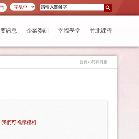
們
重要訊息
企業委訓
幸福學堂
竹北課程
首頁
> 我有興趣
，我們可將課程相