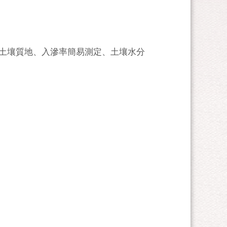
間土壤質地、入滲率簡易測定、土壤水分