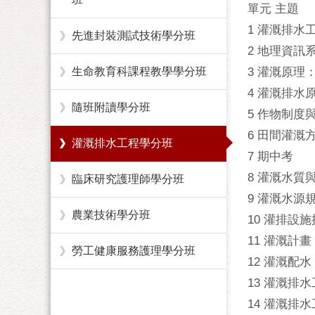
單元 主題
1 灌溉排水
先進封裝測試技術學分班
2 地理資訊
生命教育科課程教學學分班
3 灌溉原
4 灌溉排水
隨班附讀學分班
5 作物制度
6 田間灌溉
灌溉排水工程學分班
7 期中考
8 灌溉水質
臨床研究護理師學分班
9 灌溉水源
農業技術學分班
10 灌排設
11 灌溉計畫
勞工健康服務護理學分班
12 灌溉配水
13 灌溉排
14 灌溉排