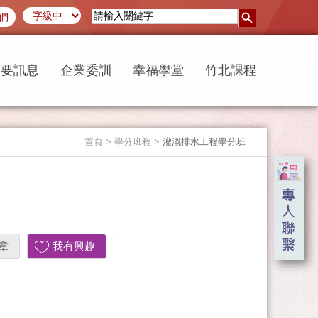
們
重要訊息
企業委訓
幸福學堂
竹北課程
首頁
> 學分班程 >
灌溉排水工程學分班
章
我有興趣