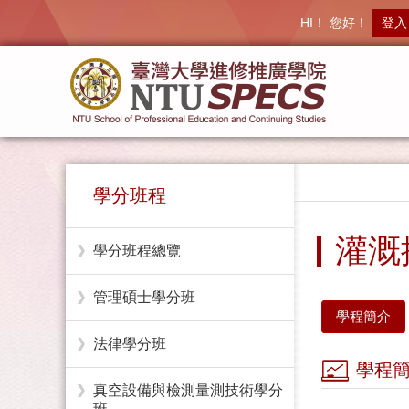
HI！ 您好！
登入
學分班程
灌溉
學分班程總覽
管理碩士學分班
學程簡介
法律學分班
學程
真空設備與檢測量測技術學分
班