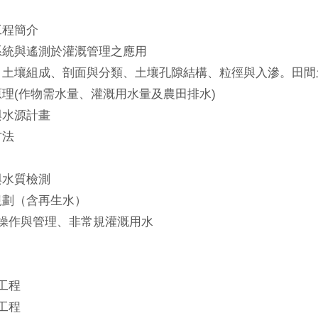
工程簡介
系統與遙測於灌溉管理之應用
理：土壤組成、剖面與分類、土壤孔隙結構、粒徑與入滲。田
原理(作物需水量、灌溉用水量及農田排水)
與水源計畫
方法
與水質檢測
規劃（含再生水）
施操作與管理、非常規灌溉用水
水工程
水工程