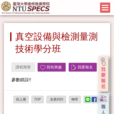
真空設備與檢測量測
技術學分班
課程簡章
我有興趣
我要報名
參數錯誤!!
回上層
TOP
友善列印
轉寄
分享