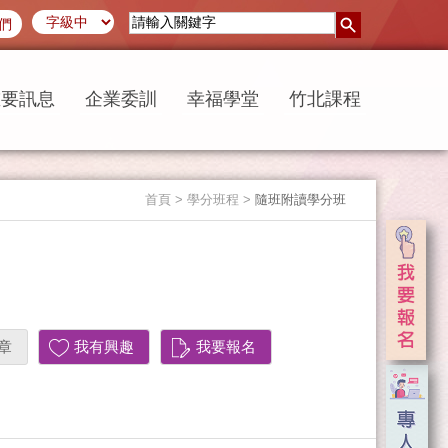
們
重要訊息
企業委訓
幸福學堂
竹北課程
首頁
> 學分班程 >
隨班附讀學分班
章
我有興趣
我要報名