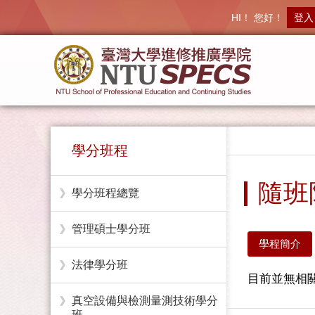
HI！ 您好！
登入
學分班程
隨班
學分班程總覽
管理碩士學分班
學程簡介
法律學分班
目前並無相關
真空設備與檢測量測技術學分
班