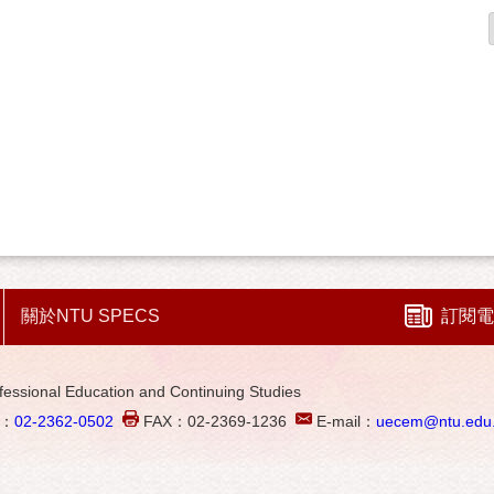
關於NTU SPECS
訂閱電
al Education and Continuing Studies
L：
02-2362-0502
FAX：02-2369-1236
E-mail：
uecem@ntu.edu