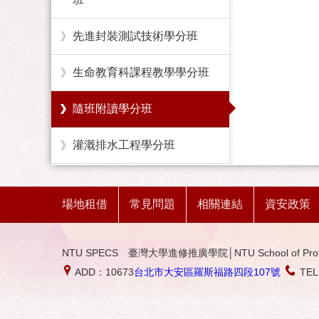
先進封裝測試技術學分班
生命教育科課程教學學分班
隨班附讀學分班
灌溉排水工程學分班
臨床研究護理師學分班
場地租借
常見問題
相關連結
資安政策
農業技術學分班
NTU SPECS 臺灣大學進修推廣學院│NTU School of Profession
勞工健康服務護理學分班
ADD：10673
台北市大安區羅斯福路四段107號
TE