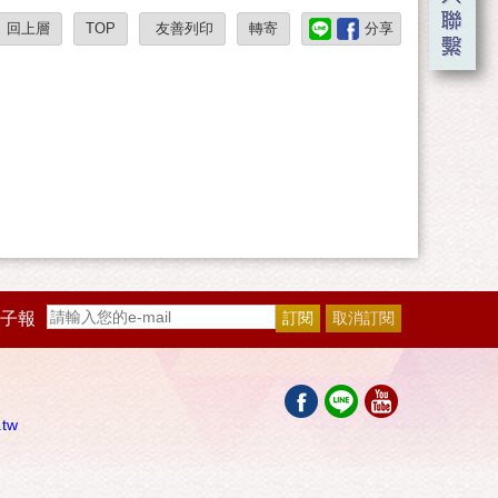
回上層
TOP
友善列印
轉寄
分享
子報
.tw