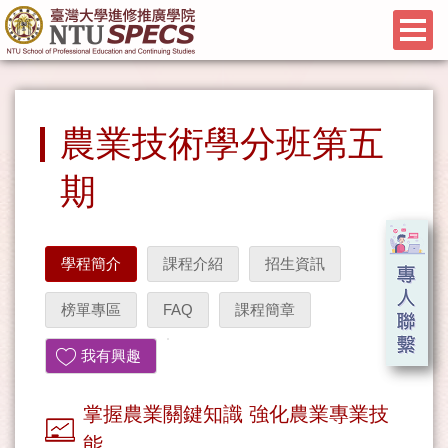
農業技術學分班第五
期
學程簡介
課程介紹
招生資訊
榜單專區
FAQ
課程簡章
我有興趣
掌握農業關鍵知識 強化農業專業技
能