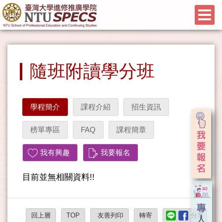
隨班附讀學分班
學程簡介
課程介紹
招生資訊
榜單專區
FAQ
課程簡章
我有興趣
我要報名
目前並無相關資料!!
回上層
TOP
友善列印
轉寄
分享