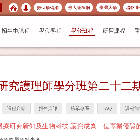
數位學習網
臺大智匯網
臺灣大學
聯絡我
招生中課程
學位學程
學分班程
研習課程
研究護理師學分班第二十二
課程介紹
招生資訊
榜單專區
FAQ
課程簡
醫療研究新知及生物科技 讓您成為一位專業優質
，僅資格與資料審查。