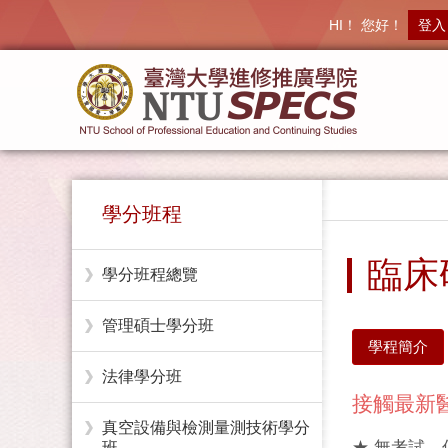
HI！ 您好！
登入
學分班程
臨床
學分班程總覽
管理碩士學分班
學程簡介
法律學分班
接觸最新
真空設備與檢測量測技術學分
★ 無考試
班