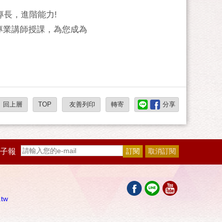
專長，進階能力!
專業講師授課，為您成為
回上層
TOP
友善列印
轉寄
分享
子報
.tw