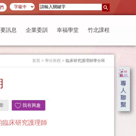
們
重要訊息
企業委訓
幸福學堂
竹北課程
首頁
> 學分班程 >
臨床研究護理師學分班
期
章
我有興趣
的臨床研究護理師