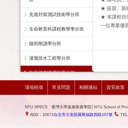
★ 疫苗、新
先進封裝測試技術學分班
★ 本課程
一位專業優
生命教育科課程教學學分班
隨班附讀學分班
灌溉排水工程學分班
臨床研究護理師學分班
場地租借
農業技術學分班
常見問題
相關連結
資安政策
勞工健康服務護理學分班
NTU SPECS 臺灣大學進修推廣學院│NTU School of Profession
ADD：10673
台北市大安區羅斯福路四段107號
TE