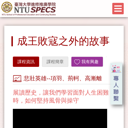
成王敗寇之外的故事
課程資訊
課程簡章
我有興趣
悲壯英雄--項羽、荊軻、高漸離
展讀歷史，讓我們學習面對人生困難
時，如何堅持風骨與操守