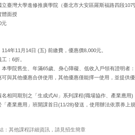
國立臺灣大學進修推廣學院（臺北市大安區羅斯福路四段107
實體面授
0元
14年11月14日 (五) 前繳費，優惠價8,000元。
員工：6折。
本學院舊生、年滿65歲、身心障礙、低收入戶領有證明者：折
惠可與其他優惠合併使用，其他優惠僅能擇一使用，並提供優
名相同期別之「生成式AI」系列課程(職場協作、產業應用)，
「產業應用」班開課首日(11/28)發送，使用辦法依票券上
結：其他課程詳細資訊，請見招生簡章