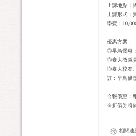
上課地點：
上課形式：
學費：10,00
優惠方案：
◎早鳥優惠：1
◎臺大教職
◎臺大校友、
註：早鳥優
合報優惠：報
※折價券將於
相關連