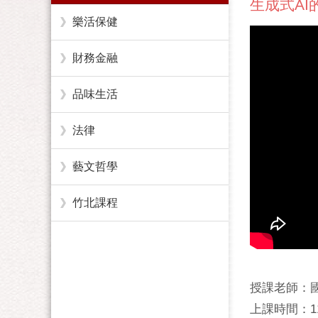
生成式A
樂活保健
財務金融
品味生活
法律
藝文哲學
竹北課程
授課老師：
上課時間：114