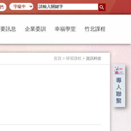
們
重要訊息
企業委訓
幸福學堂
竹北課程
首頁
> 研習課程 >
資訊科技