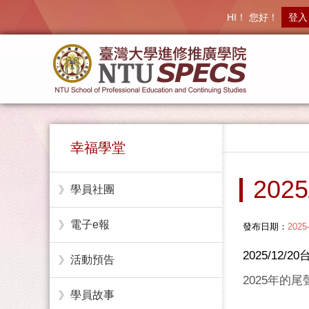
HI！ 您好！
登入
幸福學堂
20
學員社團
電子e報
發布日期：
2025
2025/12
活動預告
2025年的
學員故事