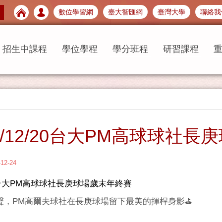
數位學習網
臺大智匯網
臺灣大學
聯絡我
招生中課程
學位學程
學分班程
研習課程
25/12/20台大PM高球球社
-12-24
/20台大PM高球球社長庚球場歲末年終賽
尾聲，PM高爾夫球社在長庚球場留下最美的揮桿身影⛳