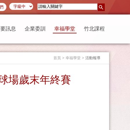
們
重要訊息
企業委訓
幸福學堂
竹北課程
首頁
> 幸福學堂 >
活動報導
長庚球場歲末年終賽