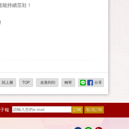
庭能持續茁壯！
！
回上層
TOP
友善列印
轉寄
分享
子報