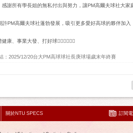
，感謝所有學長姐的無私付出與努力，讓PM高爾夫球社大家
，期許PM高爾夫球社蓬勃發展，吸引更多愛好高球的夥伴加入
事業大發、打好球🏌️‍♂️🏌️‍♂️🏌️‍♂️
：2025/12/20台大PM高球球社長庚球場歲末年終賽
關於NTU SPECS
訂閱電