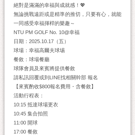
絕對是滿滿的幸福與成就感！💖
無論挑戰遠距或是精準的推切，只要有心，就能
一同感受幸福揮桿的樂趣～
NTU PM GOLF No. 10@幸福
日期：2025.10.17（五）
球場：幸福高爾夫球埸
餐敘：球場餐廳
球隊會員及來賓將提供餐敘
請私訊回覆或到LINE找相關幹部 報名
【來賓酌收$800報名費用・含餐敘】
活動行程表：
10:15 抵達球場更衣
10:45 集合拍照
11:00 開球
17:00 餐敘