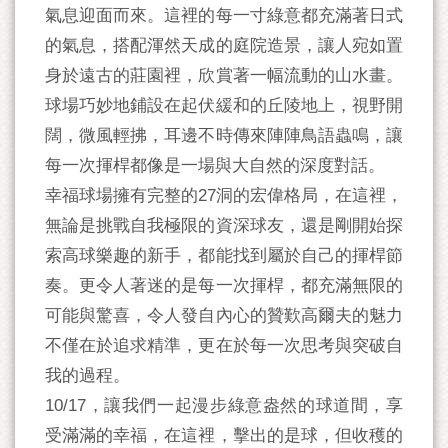
氣息迎面而來。這裡的每一寸綠意都充滿著日式
的氣息，搭配渾然天成的庭院造景，讓人宛如置
身於遠古的莊園裡，欣賞著一幅流動的山水畫。
球場巧妙地鋪設在起伏緩和的丘陵地上，視野開
闊，微風輕拂，耳邊不時傳來陣陣鳥語蟲鳴，讓
每一次揮桿都像是一場與大自然的深度對話。
幸福球場擁有完整的27洞的宏偉格局，在這裡，
無論是挑戰自我極限的資深球友，還是剛開始探
索高球樂趣的新手，都能找到屬於自己的揮桿節
奏。更令人著迷的是每一次揮桿，都充滿無限的
可能與驚喜，令人發自內心的贊歎高爾夫的魅力
不僅在於追求精準，更在於每一次思考與突破自
我的過程。
10/17，讓我們一起漫步綠意盎然的球道間，享
受滿滿的幸福，在這裡，擊出的是球，但收穫的