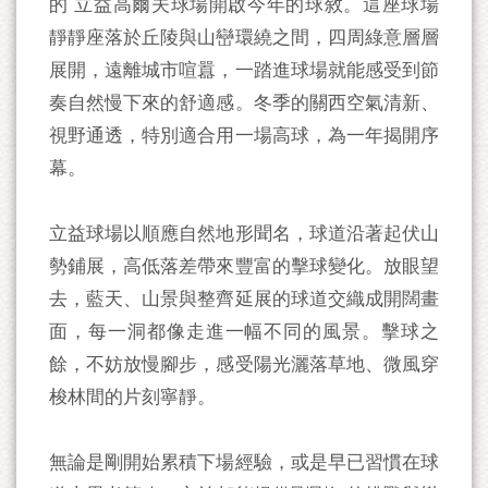
的 立益高爾夫球場開啟今年的球敘。這座球場
靜靜座落於丘陵與山巒環繞之間，四周綠意層層
展開，遠離城市喧囂，一踏進球場就能感受到節
奏自然慢下來的舒適感。冬季的關西空氣清新、
視野通透，特別適合用一場高球，為一年揭開序
幕。
立益球場以順應自然地形聞名，球道沿著起伏山
勢鋪展，高低落差帶來豐富的擊球變化。放眼望
去，藍天、山景與整齊延展的球道交織成開闊畫
面，每一洞都像走進一幅不同的風景。擊球之
餘，不妨放慢腳步，感受陽光灑落草地、微風穿
梭林間的片刻寧靜。
無論是剛開始累積下場經驗，或是早已習慣在球