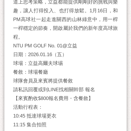
道上思考策略，立益都能提供剛剛好的挑戰與樂
趣，讓人打得投入、也打得放鬆。1月16日，和
PM高球社一起走進關西的山林綠意中，用一桿
一桿穩定的節奏，開啟屬於我們的新年度高球旅
程。
NTU PM GOLF No. 01@立益
日期：2026.01.16（五）
球場：立益高爾夫球埸
餐敘：球場餐廳
球隊會員及來賓將提供餐敘
請私訊回覆或到LINE找相關幹部 報名
【來賓酌收$800報名費用・含餐敘】
活動行程表：
10:45 抵達球場更衣
11:15 集合拍照