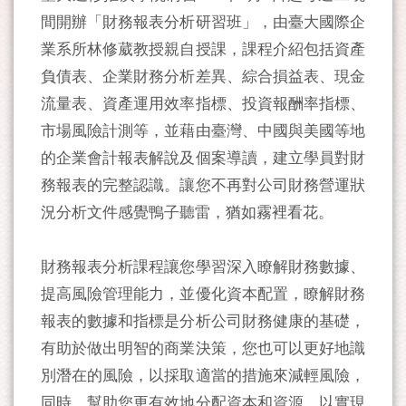
間開辦「財務報表分析研習班」，由臺大國際企
業系所林修葳教授親自授課，課程介紹包括資產
負債表、企業財務分析差異、綜合損益表、現金
流量表、資產運用效率指標、投資報酬率指標、
市場風險計測等，並藉由臺灣、中國與美國等地
的企業會計報表解說及個案導讀，建立學員對財
務報表的完整認識。讓您不再對公司財務營運狀
況分析文件感覺鴨子聽雷，猶如霧裡看花。
財務報表分析課程讓您學習深入瞭解財務數據、
提高風險管理能力，並優化資本配置，瞭解財務
報表的數據和指標是分析公司財務健康的基礎，
有助於做出明智的商業決策，您也可以更好地識
別潛在的風險，以採取適當的措施來減輕風險，
同時，幫助您更有效地分配資本和資源，以實現