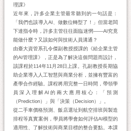
理課》
近年來，許多企業主管最常聽到的一句話是：
「我們也該導入AI、做數位轉型了！」但當老闆
下達指令時，許多主管往往面臨迷惘——AI究竟
能做什麼？又該如何與技術人員溝通？
由臺大資管系孔令傑副教授授課的《給企業主管
的AI管理課》，正是為了解決這個問題而設計，
該課程於114年11月28日上課。孔副教授長期協
助企業導入人工智慧與商業分析，並擁有豐富的
產學合作經驗。課程將用完整一日時間，帶領學
員深入理解AI的兩大應用核心：「預測
（Prediction）」與「決策（Decision）」。
從二手車價格預測、飯店選址到航空排班與製造
排程等真實案例，學員將學會如何評估AI模型的
適用性、了解技術與商業目標的整合要點。本課