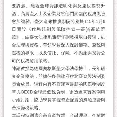
要課題。隨著全球資訊透明化與反避稅趨勢升
溫，高資產人士及企業財管部門面臨的稅務風險
愈加複雜。臺大進修推廣學院特別於115年1月9
日開設《稅務規劃與風險控管—高資產族群
篇》，由臺大法律系陳衍任副教授親自授課，結
合法理與實務，帶領學員深入探討節稅、避稅與
逃稅的界限，以及信託、保險、不動產與投資公
司的稅務應用策略。
陳副教授為德國奧格斯堡大學法學博士，長年研
究企業稅法，並擔任多個政府稅務審查與法制委
員會成員。課程內容不僅涵蓋最新的國際稅制改
革與OECD全球最低稅負制，更透過真實案例與
小組討論，協助學員掌握資產配置的風險控管與
合法節稅策略。
本課程特別適合高資產族群、金融理專、企業財