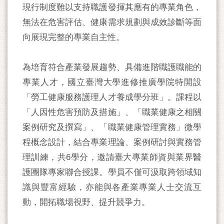
現行制度難以支持職護發揮其應有的專業角色，
無法在危害評估、健康需求規劃與成效診斷等面
向展現完整的專業自主性。
為培育符合產業發展趨勢、具備進階職護職能的
專業人才，國立臺灣大學進修推廣學院特開設
「勞工健康服務護理人才養成學分班」。課程以
「人因性危害預防及措施」、「職業健康之相關
案例研究及撰寫」、「職業健康管理實務」微學
程概念設計，結合專業理論、案例研討與實務管
理訓練，共6學分，邀請臺大專業師資與業界醫
護團隊專家聯合授課。學員不僅可汲取跨領域知
識與豐富經驗，亦能與各產業專業人士交流互
動，開拓職場視野、提升競爭力。