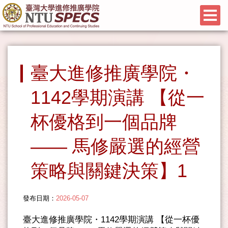
臺大進修推廣學院・
1142學期演講 【從一
杯優格到一個品牌
—— 馬修嚴選的經營
策略與關鍵決策】1
發布日期：
2026-05-07
臺大進修推廣學院・1142學期演講 【從一杯優