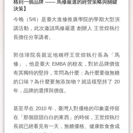
格到一個品牌 —— 馬修嚴選的經營策略與關鍵
決策】
今晚（5/6）是臺大進修推廣學院的學期大型演
講活動，此次邀請馬修嚴選 創辦人 王世煌執行
長擔任分享講者。
郭佳瑋院長親近地稱呼王世煌執行長為「馬
修」，他是臺大 EMBA 的校友，對於品牌價值
有其獨特的堅持，常問為什麼：為什麼要做無糖
的口味？為什麼要無添加物？就這樣堅持了 20
年，品牌的選擇與價值。
甚至早在 2010 年，臺灣人對優格的印象還停留
在「那個甜甜白白的東西」的時候，王世煌執行
長就已經看見有一天，無糖優格、健康飲食會成