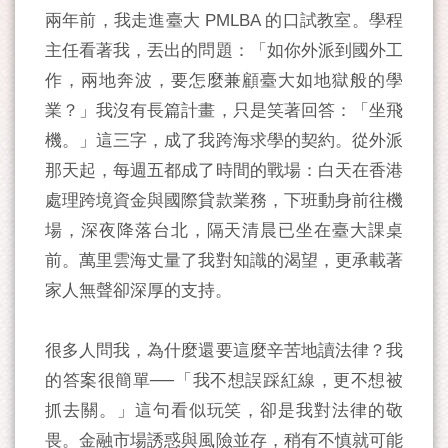
兩年前，我走進臺大 PMLBA 的口試教室。學程
主任看著我，丟出的問題：「如你外派到國外工
作，兩地奔波，要怎麼兼顧臺大如地獄般的學
業？」我沒有長篇計畫，只是笑著回答：「坐飛
機。」這三字，成了我跨海求學的契約。從外派
那天起，每週五都成了時間的戰場：白天在香港
處理跨境資金與國際貸款業務，下班動身前往機
場，深夜降落台北，隔天清晨已坐在臺大課桌
前。萬里雲海丈量了我對知識的渴望，更承載著
家人無聲卻深厚的支持。
很多人問我，為什麼還要這麼辛苦地讀法律？我
的答案很簡單──「我不想誤踩紅線，更不想被
抓去關。」這句看似玩笑，卻是我對法律的敬
畏。金融市場誘惑與風險並存，稍有不慎就可能