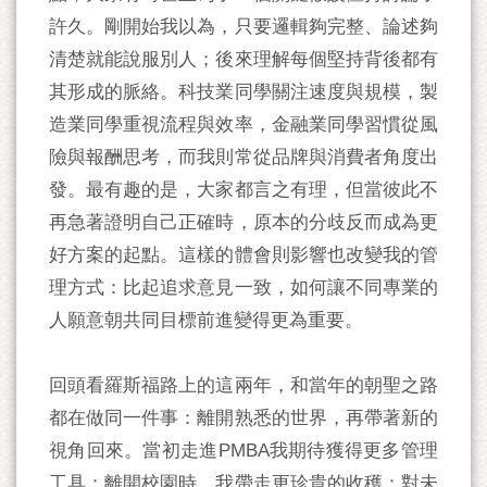
許久。剛開始我以為，只要邏輯夠完整、論述夠
清楚就能說服別人；後來理解每個堅持背後都有
其形成的脈絡。科技業同學關注速度與規模，製
造業同學重視流程與效率，金融業同學習慣從風
險與報酬思考，而我則常從品牌與消費者角度出
發。最有趣的是，大家都言之有理，但當彼此不
再急著證明自己正確時，原本的分歧反而成為更
好方案的起點。這樣的體會則影響也改變我的管
理方式：比起追求意見一致，如何讓不同專業的
人願意朝共同目標前進變得更為重要。
回頭看羅斯福路上的這兩年，和當年的朝聖之路
都在做同一件事：離開熟悉的世界，再帶著新的
視角回來。當初走進PMBA我期待獲得更多管理
工具；離開校園時，我帶走更珍貴的收穫：對未