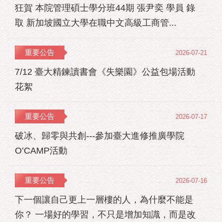
狂賀 本院管理碩士學分班44期 張尹奕 學員 錄
取 新加坡國立大學在職中文高級工商管...
重要公告
2026-07-21
7/12 臺大精鍊讀書會《失樂園》公益包場活動
花絮
重要公告
2026-07-17
破冰、歸零與共創---參加臺大進修推廣學院
O’CAMP活動
重要公告
2026-07-16
下一個讓自己更上一層樓的人，為什麼不能是
你？ 一場好的學習，不只是增加知識，而是改