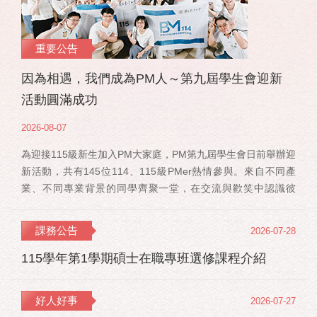
重要公告
因為相遇，我們成為PM人～第九屆學生會迎新
活動圓滿成功
2026-08-07
為迎接115級新生加入PM大家庭，PM第九屆學生會日前舉辦迎
新活動，共有145位114、115級PMer熱情參與。來自不同產
業、不同專業背景的同學齊聚一堂，在交流與歡笑中認識彼
此，也正式展開一段全新的PM學習旅程。 活動當天，特別感
謝郭佳瑋院長、PMBA孔令傑主任及PMBM何佳安主任蒞臨現
課務公告
2026-07-28
場，給予115 級新生勉勵與祝福；PMLBA謝煜偉主任雖人在國
外進修，也特別捎來祝福，為即將...
115學年第1學期碩士在職專班選修課程介紹
好人好事
2026-07-27