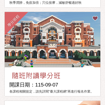
秋季潤肺，免疫加倍；穴位按摩，減敏舒暢過好秋
學分班程
開課日期：115-09-07
各課程相關規定，請先詳閱"臺大課程網"再進行報名作業。