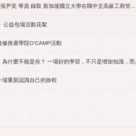
 張尹奕 學員 錄取 新加坡國立大學在職中文高級工商管...
園》公益包場活動花絮
進修推廣學院O’CAMP活動
為什麼不能是你？ 一場好的學習，不只是增加知識，而是改
一場重新認識自己的旅程