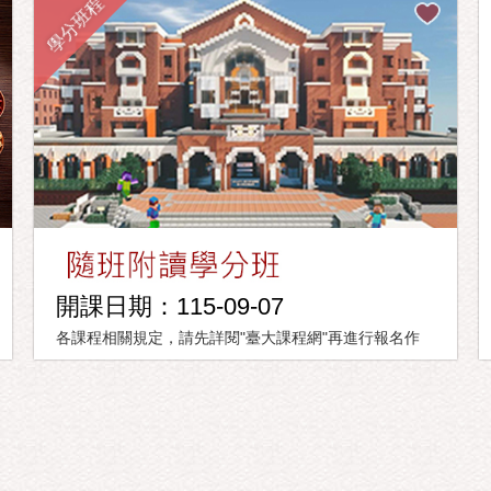
學分班程
開課日期：115-09-07
各課程相關規定，請先詳閱"臺大課程網"再進行報名作
業。