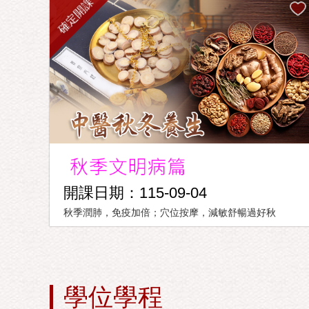
確定開課
開課日期：115-09-04
秋季潤肺，免疫加倍；穴位按摩，減敏舒暢過好秋
學位學程