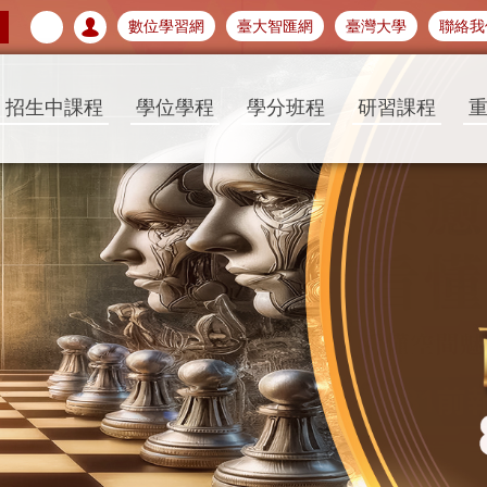
數位學習網
臺大智匯網
臺灣大學
聯絡我
招生中課程
學位學程
學分班程
研習課程