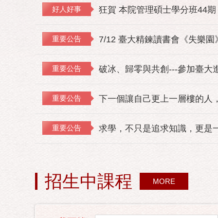
好人好事
狂賀 本院管理碩士學分班44期
重要公告
7/12 臺大精鍊讀書會《失樂
重要公告
破冰、歸零與共創---參加臺大
重要公告
下一個讓自己更上一層樓的人，
重要公告
求學，不只是追求知識，更是
招生中課程
MORE