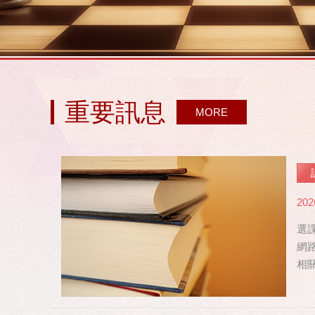
重要訊息
MORE
202
選課
網路
相關