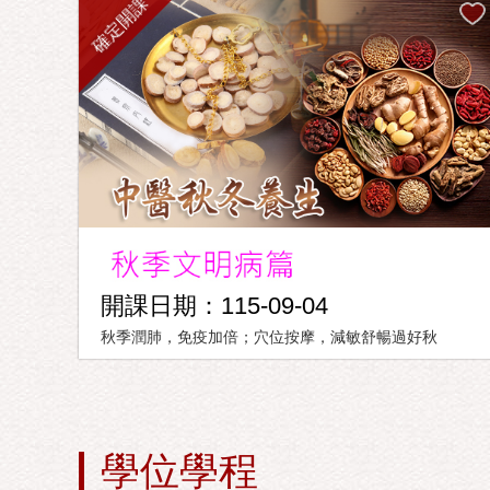
確定開課
開課日期：115-09-04
秋季潤肺，免疫加倍；穴位按摩，減敏舒暢過好秋
學位學程