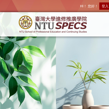
HI！ 您好！
登入