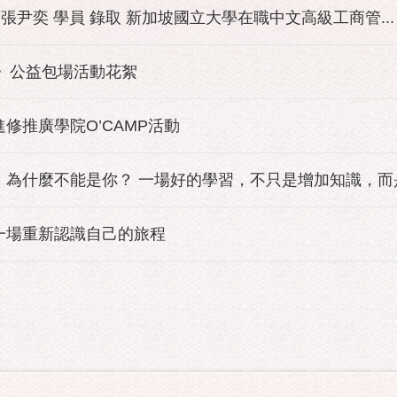
 張尹奕 學員 錄取 新加坡國立大學在職中文高級工商管...
園》公益包場活動花絮
進修推廣學院O’CAMP活動
為什麼不能是你？ 一場好的學習，不只是增加知識，而是改
一場重新認識自己的旅程