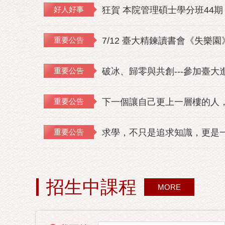
好人好事
狂賀 本院管理碩士學分班44期
重要公告
7/12 臺大精鍊讀書會《失樂
重要公告
破冰、歸零與共創---參加臺大
重要公告
下一個讓自己更上一層樓的人，
重要公告
求學，不只是追求知識，更是
招生中課程
MORE