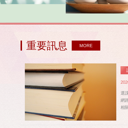
重要訊息
MORE
202
選課
網路
相關