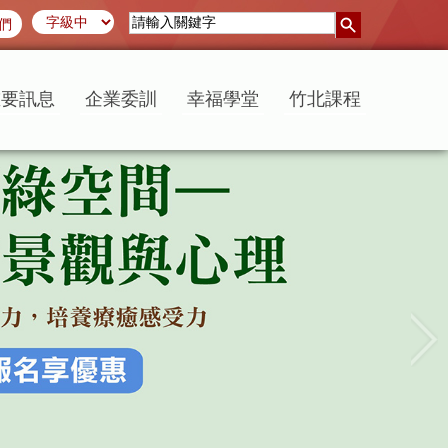
們
重要訊息
企業委訓
幸福學堂
竹北課程