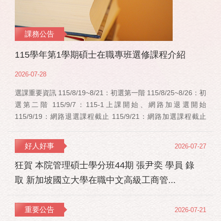
課務公告
115學年第1學期碩士在職專班選修課程介紹
2026-07-28
選課重要資訊 115/8/19~8/21：初選第一階 115/8/25~8/26：初
選第二階 115/9/7：115-1上課開始、網路加退選開始
115/9/19：網路退選課程截止 115/9/21：網路加選課程截止
115/12/11：停修申請截止 事業經營碩士在職學位學程(PMBA)
【賽明成老師】 相關連結：週一：大局勢：美...
好人好事
2026-07-27
狂賀 本院管理碩士學分班44期 張尹奕 學員 錄
取 新加坡國立大學在職中文高級工商管...
重要公告
2026-07-21