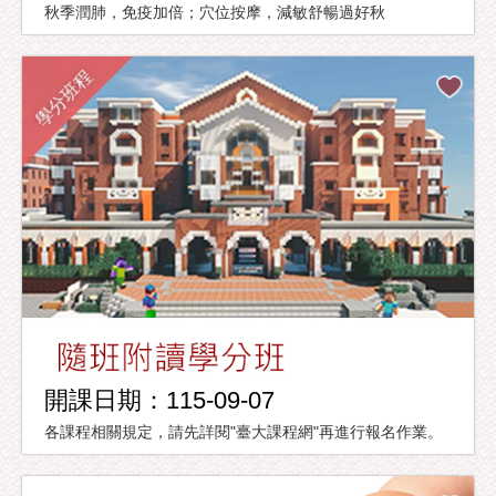
秋季潤肺，免疫加倍；穴位按摩，減敏舒暢過好秋
學分班程
開課日期：115-09-07
各課程相關規定，請先詳閱"臺大課程網"再進行報名作業。