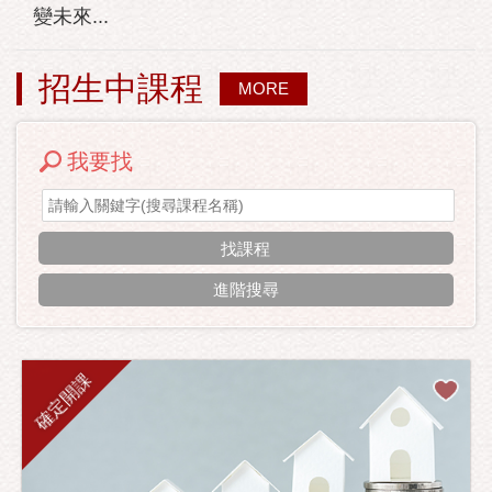
變未來...
招生中課程
MORE
我要找
進階搜尋
確定開課