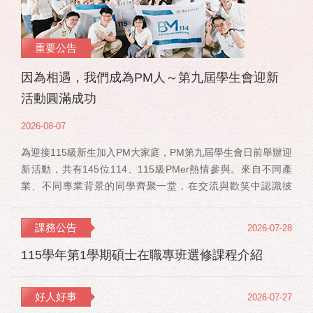
重要公告
因為相遇，我們成為PM人～第九屆學生會迎新
活動圓滿成功
2026-08-07
為迎接115級新生加入PM大家庭，PM第九屆學生會日前舉辦迎
新活動，共有145位114、115級PMer熱情參與。來自不同產
業、不同專業背景的同學齊聚一堂，在交流與歡笑中認識彼
此，也正式展開一段全新的PM學習旅程。 活動當天，特別感
謝郭佳瑋院長、PMBA孔令傑主任及PMBM何佳安主任蒞臨現
課務公告
2026-07-28
場，給予115 級新生勉勵與祝福；PMLBA謝煜偉主任雖人在國
外進修，也特別捎來祝福，為即將...
115學年第1學期碩士在職專班選修課程介紹
好人好事
2026-07-27