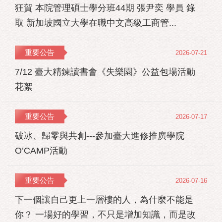
狂賀 本院管理碩士學分班44期 張尹奕 學員 錄
取 新加坡國立大學在職中文高級工商管...
重要公告
2026-07-21
7/12 臺大精鍊讀書會《失樂園》公益包場活動
花絮
重要公告
2026-07-17
破冰、歸零與共創---參加臺大進修推廣學院
O’CAMP活動
重要公告
2026-07-16
下一個讓自己更上一層樓的人，為什麼不能是
你？ 一場好的學習，不只是增加知識，而是改