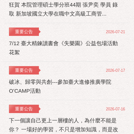
狂賀 本院管理碩士學分班44期 張尹奕 學員 錄
取 新加坡國立大學在職中文高級工商管...
重要公告
2026-07-21
7/12 臺大精鍊讀書會《失樂園》公益包場活動
花絮
重要公告
2026-07-17
破冰、歸零與共創---參加臺大進修推廣學院
O’CAMP活動
重要公告
2026-07-16
下一個讓自己更上一層樓的人，為什麼不能是
你？ 一場好的學習，不只是增加知識，而是改