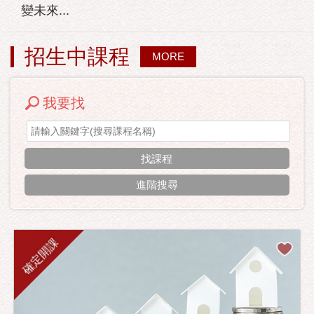
變未來...
招生中課程
MORE
我要找
進階搜尋
確定開課