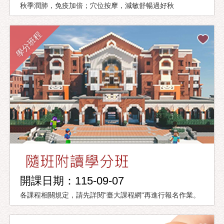
秋季潤肺，免疫加倍；穴位按摩，減敏舒暢過好秋
學分班程
開課日期：115-09-07
各課程相關規定，請先詳閱"臺大課程網"再進行報名作業。