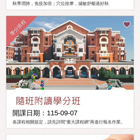
秋季潤肺，免疫加倍；穴位按摩，減敏舒暢過好秋
學分班程
開課日期：115-09-07
各課程相關規定，請先詳閱"臺大課程網"再進行報名作業。