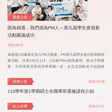
重要公告
因為相遇，我們成為PM人～第九屆學生會迎新
活動圓滿成功
2026-08-07
為迎接115級新生加入PM大家庭，PM第九屆學生會日前舉辦迎
新活動，共有145位114、115級PMer熱情參與。來自不同產
業、不同專業背景的同學齊聚一堂，在交流與歡笑中認識彼
此，也正式展開一段全新的PM學習旅程。 活動當天，特別感
謝郭佳瑋院長、PMBA孔令傑主任及PMBM何佳安主任蒞臨現
課務公告
2026-07-28
場，給予115 級新生勉勵與祝福；PMLBA謝煜偉主任雖人在國
外進修，也特別捎來祝福，為即將...
115學年第1學期碩士在職專班選修課程介紹
好人好事
2026-07-27