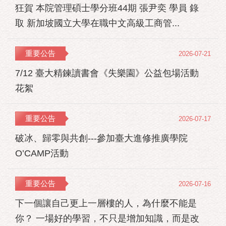
狂賀 本院管理碩士學分班44期 張尹奕 學員 錄
取 新加坡國立大學在職中文高級工商管...
重要公告
2026-07-21
7/12 臺大精鍊讀書會《失樂園》公益包場活動
花絮
重要公告
2026-07-17
破冰、歸零與共創---參加臺大進修推廣學院
O’CAMP活動
重要公告
2026-07-16
下一個讓自己更上一層樓的人，為什麼不能是
你？ 一場好的學習，不只是增加知識，而是改