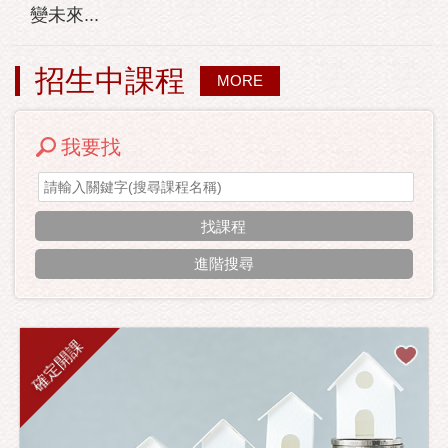
變未來...
招生中課程
MORE
我要找
進階搜尋
確定開課