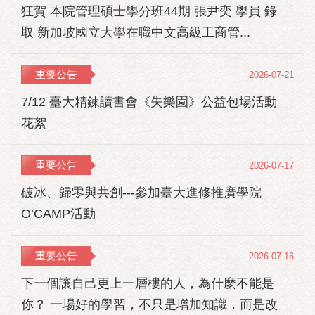
狂賀 本院管理碩士學分班44期 張尹奕 學員 錄
取 新加坡國立大學在職中文高級工商管...
重要公告
2026-07-21
7/12 臺大精鍊讀書會《失樂園》公益包場活動
花絮
重要公告
2026-07-17
破冰、歸零與共創---參加臺大進修推廣學院
O’CAMP活動
重要公告
2026-07-16
下一個讓自己更上一層樓的人，為什麼不能是
你？ 一場好的學習，不只是增加知識，而是改