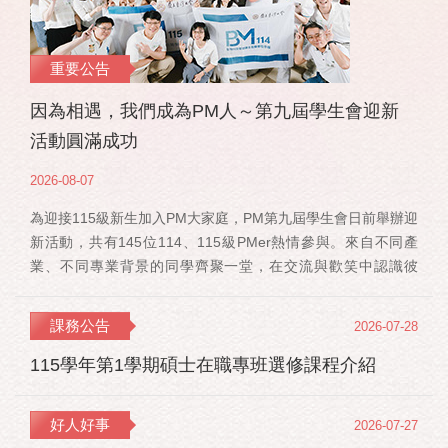
重要公告
因為相遇，我們成為PM人～第九屆學生會迎新
活動圓滿成功
2026-08-07
為迎接115級新生加入PM大家庭，PM第九屆學生會日前舉辦迎
新活動，共有145位114、115級PMer熱情參與。來自不同產
業、不同專業背景的同學齊聚一堂，在交流與歡笑中認識彼
此，也正式展開一段全新的PM學習旅程。 活動當天，特別感
謝郭佳瑋院長、PMBA孔令傑主任及PMBM何佳安主任蒞臨現
課務公告
2026-07-28
場，給予115 級新生勉勵與祝福；PMLBA謝煜偉主任雖人在國
外進修，也特別捎來祝福，為即將...
115學年第1學期碩士在職專班選修課程介紹
好人好事
2026-07-27