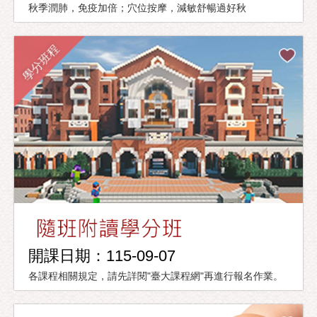
秋季潤肺，免疫加倍；穴位按摩，減敏舒暢過好秋
學分班程
開課日期：115-09-07
各課程相關規定，請先詳閱"臺大課程網"再進行報名作業。