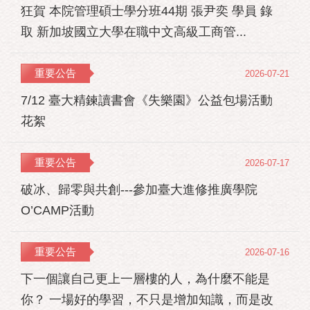
狂賀 本院管理碩士學分班44期 張尹奕 學員 錄
取 新加坡國立大學在職中文高級工商管...
重要公告
2026-07-21
7/12 臺大精鍊讀書會《失樂園》公益包場活動
花絮
重要公告
2026-07-17
破冰、歸零與共創---參加臺大進修推廣學院
O’CAMP活動
重要公告
2026-07-16
下一個讓自己更上一層樓的人，為什麼不能是
你？ 一場好的學習，不只是增加知識，而是改