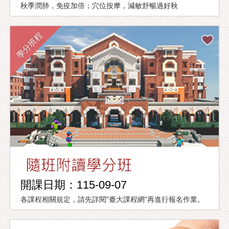
秋季潤肺，免疫加倍；穴位按摩，減敏舒暢過好秋
學分班程
開課日期：115-09-07
各課程相關規定，請先詳閱"臺大課程網"再進行報名作業。