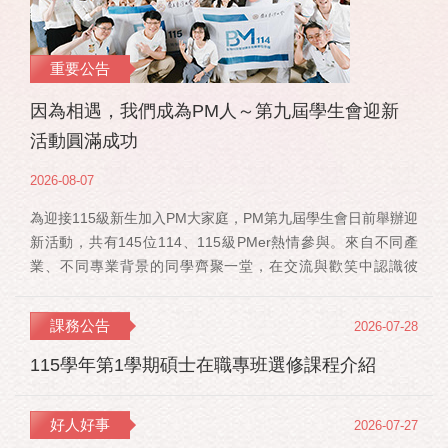
重要公告
因為相遇，我們成為PM人～第九屆學生會迎新
活動圓滿成功
2026-08-07
為迎接115級新生加入PM大家庭，PM第九屆學生會日前舉辦迎
新活動，共有145位114、115級PMer熱情參與。來自不同產
業、不同專業背景的同學齊聚一堂，在交流與歡笑中認識彼
此，也正式展開一段全新的PM學習旅程。 活動當天，特別感
謝郭佳瑋院長、PMBA孔令傑主任及PMBM何佳安主任蒞臨現
課務公告
2026-07-28
場，給予115 級新生勉勵與祝福；PMLBA謝煜偉主任雖人在國
外進修，也特別捎來祝福，為即將...
115學年第1學期碩士在職專班選修課程介紹
好人好事
2026-07-27