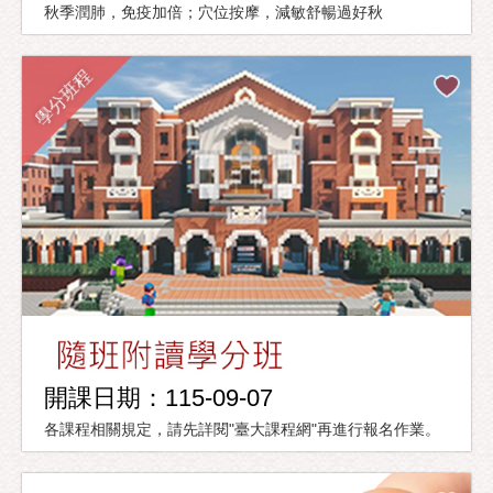
秋季潤肺，免疫加倍；穴位按摩，減敏舒暢過好秋
學分班程
開課日期：115-09-07
各課程相關規定，請先詳閱"臺大課程網"再進行報名作業。