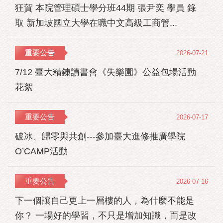
狂賀 本院管理碩士學分班44期 張尹奕 學員 錄
取 新加坡國立大學在職中文高級工商管...
重要公告
2026-07-21
7/12 臺大精鍊讀書會《失樂園》公益包場活動
花絮
重要公告
2026-07-17
破冰、歸零與共創---參加臺大進修推廣學院
O’CAMP活動
重要公告
2026-07-16
下一個讓自己更上一層樓的人，為什麼不能是
你？ 一場好的學習，不只是增加知識，而是改