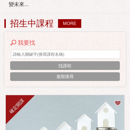
變未來...
招生中課程
MORE
我要找
進階搜尋
確定開課