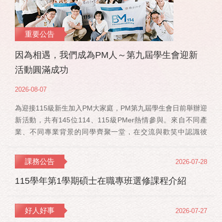
重要公告
因為相遇，我們成為PM人～第九屆學生會迎新
活動圓滿成功
2026-08-07
為迎接115級新生加入PM大家庭，PM第九屆學生會日前舉辦迎
新活動，共有145位114、115級PMer熱情參與。來自不同產
業、不同專業背景的同學齊聚一堂，在交流與歡笑中認識彼
此，也正式展開一段全新的PM學習旅程。 活動當天，特別感
謝郭佳瑋院長、PMBA孔令傑主任及PMBM何佳安主任蒞臨現
課務公告
2026-07-28
場，給予115 級新生勉勵與祝福；PMLBA謝煜偉主任雖人在國
外進修，也特別捎來祝福，為即將...
115學年第1學期碩士在職專班選修課程介紹
好人好事
2026-07-27