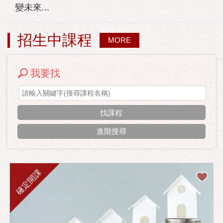
變未來...
招生中課程
MORE
我要找
進階搜尋
確定開課