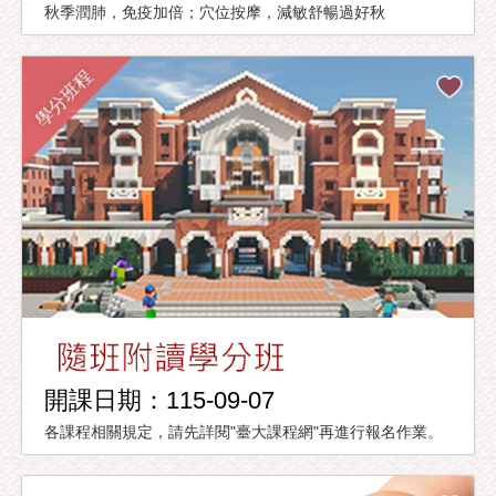
秋季潤肺，免疫加倍；穴位按摩，減敏舒暢過好秋
學分班程
開課日期：115-09-07
各課程相關規定，請先詳閱"臺大課程網"再進行報名作業。