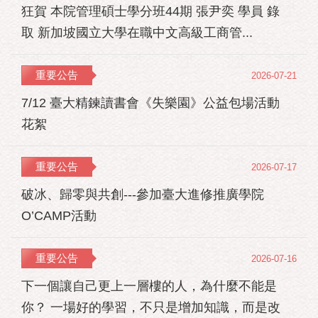
狂賀 本院管理碩士學分班44期 張尹奕 學員 錄
取 新加坡國立大學在職中文高級工商管...
重要公告
2026-07-21
7/12 臺大精鍊讀書會《失樂園》公益包場活動
花絮
重要公告
2026-07-17
破冰、歸零與共創---參加臺大進修推廣學院
O’CAMP活動
重要公告
2026-07-16
下一個讓自己更上一層樓的人，為什麼不能是
你？ 一場好的學習，不只是增加知識，而是改