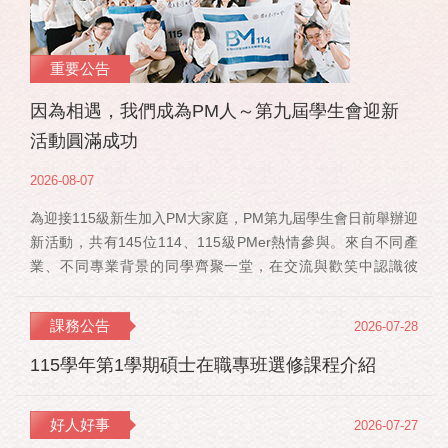
重要公告
因為相遇，我們成為PM人～第九屆學生會迎新
活動圓滿成功
2026-08-07
為迎接115級新生加入PM大家庭，PM第九屆學生會日前舉辦迎
新活動，共有145位114、115級PMer熱情參與。來自不同產
業、不同專業背景的同學齊聚一堂，在交流與歡笑中認識彼
此，也正式展開一段全新的PM學習旅程。 活動當天，特別感
謝郭佳瑋院長、PMBA孔令傑主任及PMBM何佳安主任蒞臨現
課務公告
2026-07-28
場，給予115 級新生勉勵與祝福；PMLBA謝煜偉主任雖人在國
外進修，也特別捎來祝福，為即將...
115學年第1學期碩士在職專班選修課程介紹
好人好事
2026-07-27