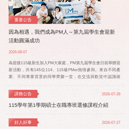
重要公告
因為相遇，我們成為PM人～第九屆學生會迎新
活動圓滿成功
2026-08-07
為迎接115級新生加入PM大家庭，PM第九屆學生會日前舉辦迎
新活動，共有145位114、115級PMer熱情參與。來自不同產
業、不同專業背景的同學齊聚一堂，在交流與歡笑中認識彼
此，也正式展開一段全新的PM學習旅程。 活動當天，特別感
謝郭佳瑋院長、PMBA孔令傑主任及PMBM何佳安主任蒞臨現
課務公告
2026-07-28
場，給予115 級新生勉勵與祝福；PMLBA謝煜偉主任雖人在國
外進修，也特別捎來祝福，為即將...
115學年第1學期碩士在職專班選修課程介紹
好人好事
2026-07-27