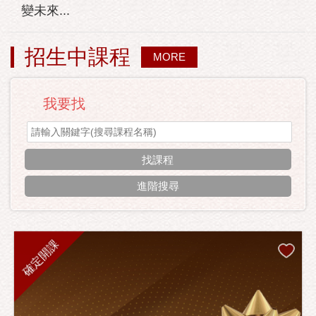
變未來...
招生中課程
MORE
我要找
進階搜尋
確定開課