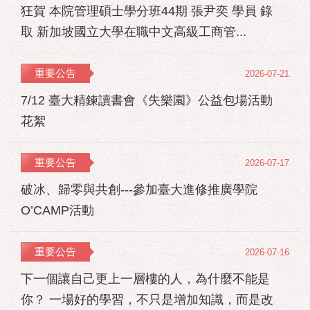
狂賀 本院管理碩士學分班44期 張尹奕 學員 錄
取 新加坡國立大學在職中文高級工商管...
重要公告
2026-07-21
7/12 臺大精鍊讀書會《失樂園》公益包場活動
花絮
重要公告
2026-07-17
破冰、歸零與共創---參加臺大進修推廣學院
O’CAMP活動
重要公告
2026-07-16
下一個讓自己更上一層樓的人，為什麼不能是
你？ 一場好的學習，不只是增加知識，而是改