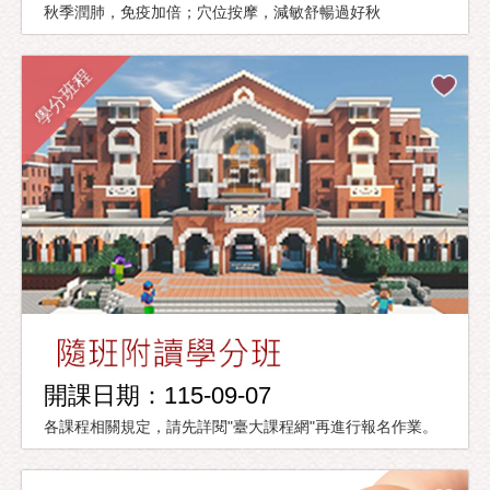
秋季潤肺，免疫加倍；穴位按摩，減敏舒暢過好秋
學分班程
開課日期：115-09-07
各課程相關規定，請先詳閱"臺大課程網"再進行報名作業。