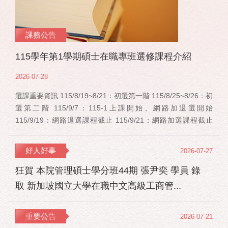
課務公告
115學年第1學期碩士在職專班選修課程介紹
2026-07-28
選課重要資訊 115/8/19~8/21：初選第一階 115/8/25~8/26：初
選第二階 115/9/7：115-1上課開始、網路加退選開始
115/9/19：網路退選課程截止 115/9/21：網路加選課程截止
115/12/11：停修申請截止 事業經營碩士在職學位學程(PMBA)
【賽明成老師】 相關連結：週一：大局勢：美...
好人好事
2026-07-27
狂賀 本院管理碩士學分班44期 張尹奕 學員 錄
取 新加坡國立大學在職中文高級工商管...
重要公告
2026-07-21